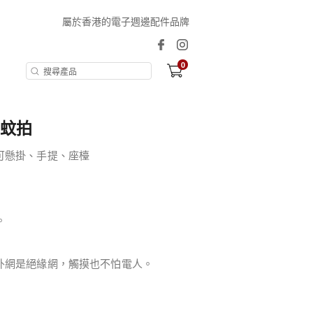
屬於香港的電子週邊配件品牌
0
電蚊拍
可懸掛、手提、座檯
。
外網是絕緣網，觸摸也不怕電人。