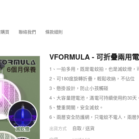
何購買
聯絡我們
條款細則
VFORMULA - 可折疊兩用
1、一拍多用，既是電蚊拍，也是滅蚊燈，
2、可180度旋轉折疊，輕鬆收納，不佔位
3、懸掛設計，防止小孩觸碰
4、大容量鋰電池，滿電可持續使用約30天
5、雙重開關，安全滅蚊。
6、兩層安全防護網，只電蚊不電人，兩層
自取 / 送貨
出貨方式