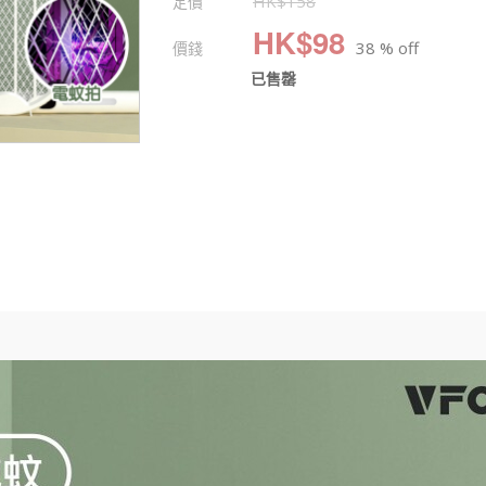
定價
HK$
158
HK$
98
價錢
38 % off
已售罄