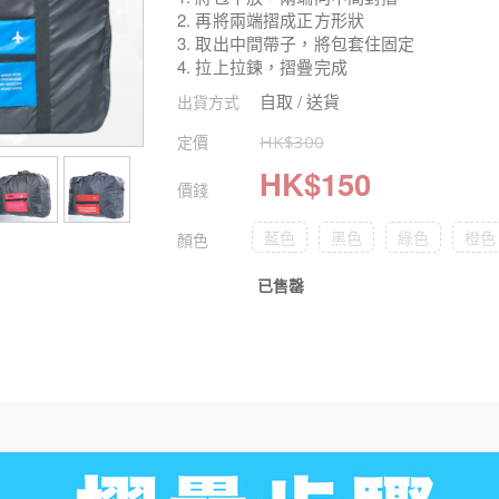
2. 再將兩端摺成正方形狀
3. 取出中間帶子，將包套住固定
4. 拉上拉鍊，摺疊完成
自取 / 送貨
出貨方式
定價
HK$
300
HK$
150
價錢
藍色
黑色
綠色
橙色
顏色
已售罄