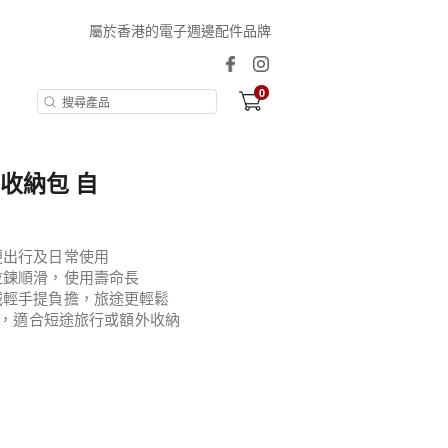
屬於香港的電子週邊配件品牌
0
疊收納包 自
便出行及日常使用
拉鍊順滑，使用壽命長
減輕手提負擔，旅途更輕鬆
李箱，適合短途旅行或額外收納