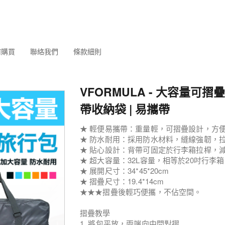
何購買
聯絡我們
條款細則
VFORMULA - 大容量可摺
帶收納袋 | 易攜帶
★ 輕便易攜帶：重量輕，可摺疊設計，方
★ 防水耐用：採用防水材料，縫線強韌，
★ 貼心設計：背帶可固定於行李箱拉桿，
★ 超大容量：32L容量，相等於20吋行
★ 展開尺寸：34*45*20cm
★ 摺疊尺寸：19.4*14cm
★★★摺疊後輕巧便攜，不佔空間。
摺疊教學
1. 將包平放，兩端向中間對摺