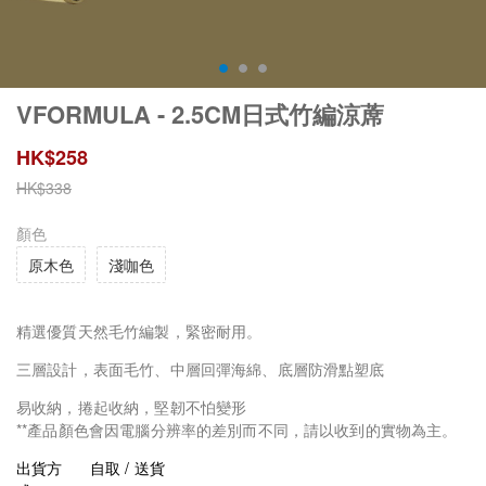
VFORMULA - 2.5CM日式竹編涼蓆
HK$
258
HK$
338
顏色
原木色
淺咖色
精選優質天然毛竹編製，緊密耐用。
三層設計，表面毛竹、中層回彈海綿、底層防滑點塑底
易收納，捲起收納，堅韌不怕變形
**產品顏色會因電腦分辨率的差別而不同，請以收到的實物為主。
出貨方
自取 / 送貨