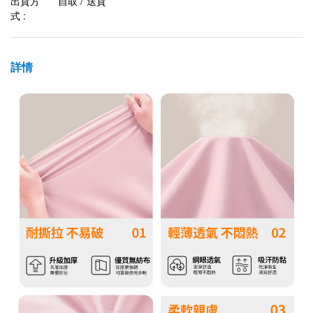
出貨方
自取 / 送貨
式 :
詳情