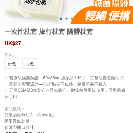
一次性枕套 旅行枕套 隔髒枕套
HK$
27
顏色
粉色
白色
✨ 醫療級隔髒防護—50×85cm加厚加大尺寸，完整包覆各類枕頭
✨ 高彈力鬆緊設計—360°貼合不位移，穿脫簡易不費力
✨ 五層SSMMS無紡布—透氣吸汗、耐撕拉可重複使用，孕嬰肌膚
安心用
產品規格：
升級加厚無紡布（2pcs/包）
網眼透氣結構
鬆緊帶開口設計