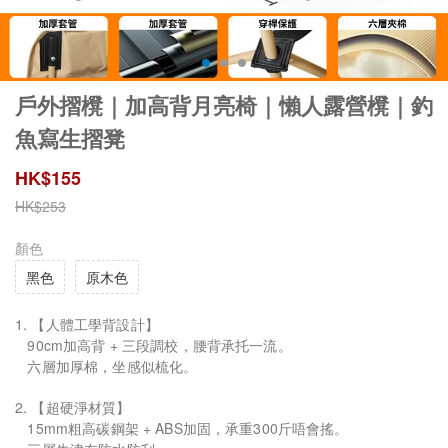
戶外摺櫈｜加高背月亮椅｜懶人露營櫈｜釣
魚寫生摺凳
HK$
155
HK$
253
顏色
黑色
原木色
1. 【人體工學背設計】
90cm加高背 + 三段調校，腰背承托一流。
六層加厚棉，坐感似梳化。
2. 【超硬淨材質】
15mm粗高碳鋼架 + ABS加固，承重300斤唔會搖。