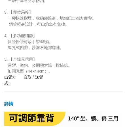
三層牛津布防水防刮。
3. 【慳位易拎】
一秒快速摺埋，收納袋跟身，地鐵巴士都方便帶。
鋼管輕身設計，行山釣魚冇負擔。
4. 【多功能細節】
側邊掛袋可放手掣/啤酒。
馬扎式四腳，沙灘石地都穩陣。
5. 【全場景啱用】
露營、海釣、公園曬太陽一櫈搞掂。
加闊凳面（44x44cm）。
出貨方
自取 / 送貨
式 :
詳情