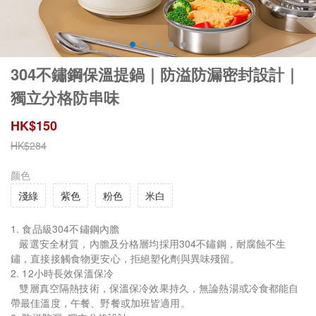
304不鏽鋼保溫提鍋｜防溢防漏密封設計｜
獨立分格防串味
HK$
150
HK$
284
颜色
淺綠
紫色
粉色
米白
1. 食品級304不鏽鋼內膽
嚴選安全材質，內膽及分格層均採用304不鏽鋼，耐腐蝕不生
鏽，直接接觸食物更安心，拒絕塑化劑與異味殘留。
2. 12小時長效保溫保冷
雙層真空隔熱技術，保溫保冷效果持久，無論熱湯或冷食都能自
帶最佳溫度，午餐、野餐或加班皆適用。