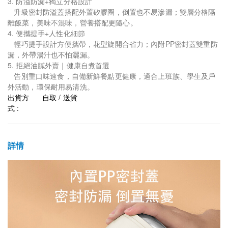
3. 防溢防漏+獨立分格設計
升級密封防溢蓋搭配外置矽膠圈，倒置也不易滲漏；雙層分格隔
離飯菜，美味不混味，營養搭配更隨心。
4. 便攜提手+人性化細節
輕巧提手設計方便攜帶，花型旋開合省力；內附PP密封蓋雙重防
漏，外帶湯汁也不怕灑漏。
5. 拒絕油膩外賣｜健康自煮首選
告別重口味速食，自備新鮮餐點更健康，適合上班族、學生及戶
外活動，環保耐用易清洗。
出貨方
自取 / 送貨
式 :
詳情