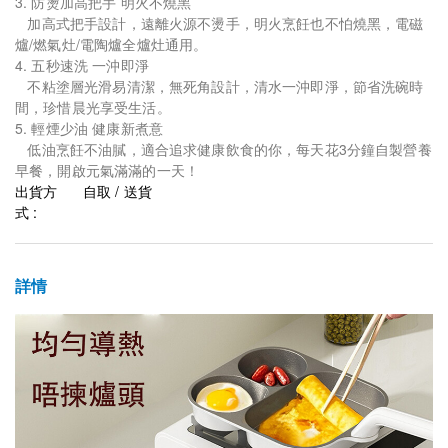
3. 防燙加高把手 明火不燒黑
加高式把手設計，遠離火源不燙手，明火烹飪也不怕燒黑，電磁
爐/燃氣灶/電陶爐全爐灶通用。
4. 五秒速洗 一沖即淨
不粘塗層光滑易清潔，無死角設計，清水一沖即淨，節省洗碗時
間，珍惜晨光享受生活。
5. 輕煙少油 健康新煮意
低油烹飪不油膩，適合追求健康飲食的你，每天花3分鐘自製營養
早餐，開啟元氣滿滿的一天！
出貨方
自取 / 送貨
式 :
詳情