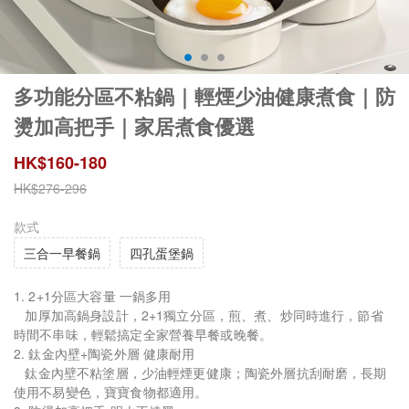
多功能分區不粘鍋｜輕煙少油健康煮食｜防
燙加高把手｜家居煮食優選
HK$
160
-
180
HK$
276
-
296
款式
三合一早餐鍋
四孔蛋堡鍋
1. 2+1分區大容量 一鍋多用
加厚加高鍋身設計，2+1獨立分區，煎、煮、炒同時進行，節省
時間不串味，輕鬆搞定全家營養早餐或晚餐。
2. 鈦金內壁+陶瓷外層 健康耐用
鈦金內壁不粘塗層，少油輕煙更健康；陶瓷外層抗刮耐磨，長期
使用不易變色，寶寶食物都適用。