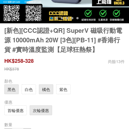
[新色][CCC認證+QR] SuperV 磁吸行動電
源 10000mAh 20W [3色][PB-11] #香港行
貨 #實時溫度監測【足球狂熱祭】
HK$
258
-
328
尚餘
13
件
HK$
378
顏色
黑色
白色
橘色
紫色
優惠
首輪優惠
次輪優惠
數量