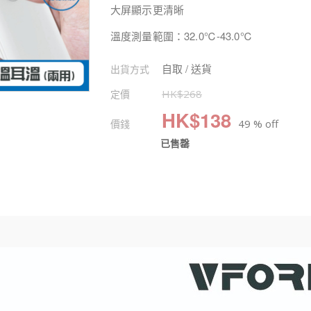
大屏顯示更清晰
溫度測量範圍：32.0℃-43.0℃
自取 / 送貨
出貨方式
定價
HK$
268
HK$
138
價錢
49 % off
已售罄