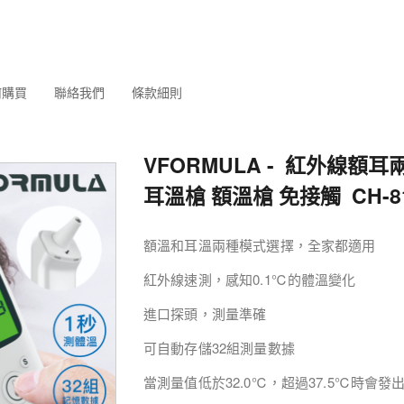
何購買
聯絡我們
條款細則
VFORMULA - 紅外線額
耳溫槍 額溫槍 免接觸 CH-8
額溫和耳溫兩種模式選擇，全家都適用
紅外線速測，感知0.1℃的體溫變化
進口探頭，測量準確
可自動存儲32組測量數據
當測量值低於32.0℃，超過37.5℃時會發