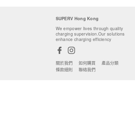
SUPERV Hong Kong
We empower lives through quality
charging supervision.Our solutions
enhance charging efficiency
關於我們
如何購買
產品分類
條款細則
聯絡我們