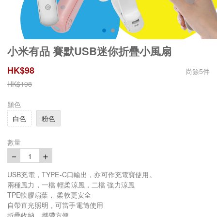
小米有品 賽默USB迷你折疊小風扇
HK$
98
尚餘
5
件
HK$
198
顏色
白色
粉色
數量
－
＋
1
USB充電，TYPE-C口輸出，亦可作充電寶使用。
兩種風力，一檔 輕柔涼風，二檔 強力涼風
TPE軟膠扇葉， 柔軟更安全
自帶直光照明，可當手電筒使用
折疊收納，攜帶方便