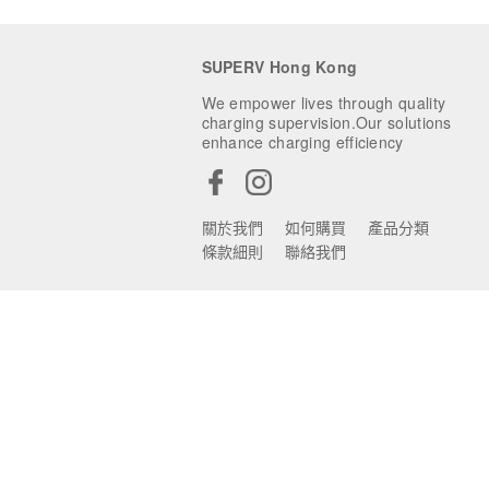
SUPERV Hong Kong
We empower lives through quality
charging supervision.Our solutions
enhance charging efficiency
關於我們
如何購買
產品分類
條款細則
聯絡我們