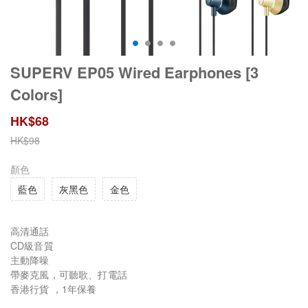
SUPERV EP05 Wired Earphones [3
Colors]
HK$
68
HK$
98
顏色
藍色
灰黑色
金色
高清通話
CD級音質
主動降噪
帶麥克風，可聽歌、打電話
香港行貨 ，1年保養