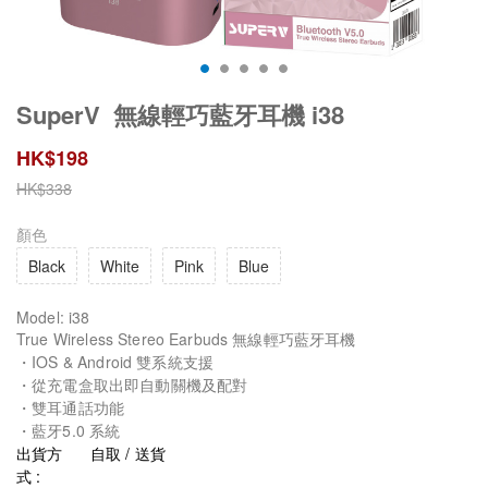
SuperV 無線輕巧藍牙耳機 i38
HK$
198
HK$
338
顏色
Black
White
Pink
Blue
Model: i38
True Wireless Stereo Earbuds 無線輕巧藍牙耳機
・IOS & Android 雙系統支援
・從充電盒取出即自動關機及配對
・雙耳通話功能
・藍牙5.0 系統
出貨方
自取 / 送貨
式 :