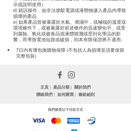
示或說明使用）
d) 錯誤操作﹐如非法接駁電源或液態物滲入產品內導致
損壞的產品
e) 如果產品曾被暴露於水氣、潮濕中，或極端的溫度或
環境條件下，或被暴露於前述條件的迅速變化中，或受
到腐蝕、氧化或被食品或液體噴濺或受到化學品的影
響，而導致電池短路或破損，則本有限保證將不適用。
7日內有壞包換購物保障 (不包括人為損壞並須要保留
完整包裝)
主頁
|
產品分類
|
關於我們
聯絡我們
|
如何購買
|
條款細則
我們接受以下付款方式