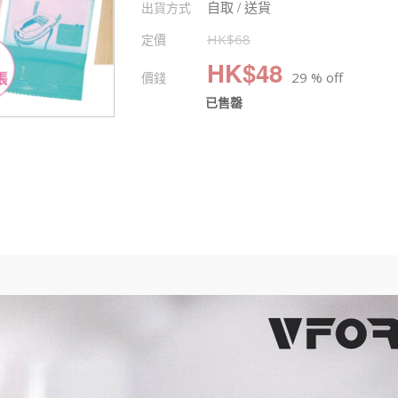
自取 / 送貨
出貨方式
定價
HK$
68
HK$
48
價錢
29 % off
已售罄