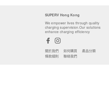
SUPERV Hong Kong
We empower lives through quality
charging supervision.Our solutions
enhance charging efficiency
關於我們
如何購買
產品分類
條款細則
聯絡我們