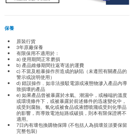
保養
原裝行貨
3年原廠保養
有限保用不適用於：
a) 使用期間正常磨損
b) 產品維修期間往返寄送的運費
c) 不當及粗暴操作所造成的缺陷（未遵照有關產品的
警示或說明使用）
d) 錯誤操作﹐如非法接駁電源或液態物滲入產品內導
致損壞的產品
e) 如果產品曾被暴露於水氣、潮濕中，或極端的溫度
或環境條件下，或被暴露於前述條件的迅速變化中，
或受到腐蝕、氧化或被食品或液體噴濺或受到化學品
的影響，而導致電池短路或破損，則本有限保證將不
適用。
7日內有壞包換購物保障 (不包括人為損壞並須要保留
完整包裝)