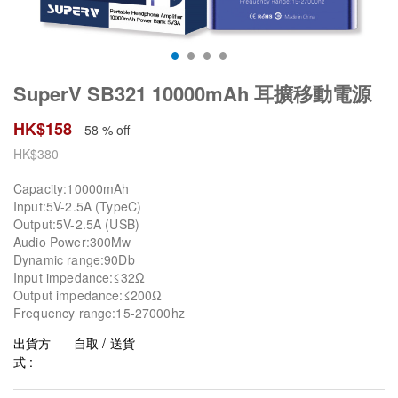
SuperV SB321 10000mAh 耳擴移動電源
HK$
158
58 % off
HK$
380
Capacity:10000mAh
Input:5V-2.5A (TypeC)
Output:5V-2.5A (USB)
Audio Power:300Mw
Dynamic range:90Db
Input impedance:≤32Ω
Output impedance:≤200Ω
Frequency range:15-27000hz
出貨方
自取 / 送貨
式 :