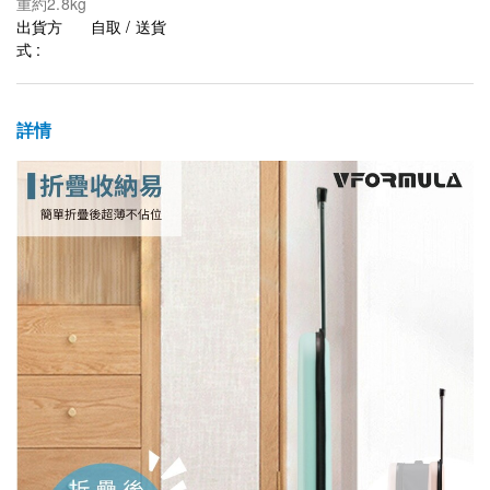
重約2.8kg
出貨方
自取 / 送貨
式 :
詳情