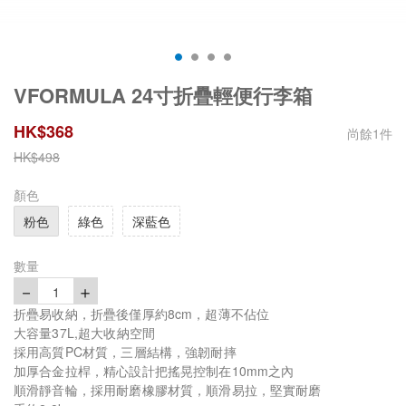
VFORMULA 24寸折疊輕便行李箱
HK$
368
尚餘
1
件
HK$
498
顏色
粉色
綠色
深藍色
數量
－
＋
1
折疊易收納，折疊後僅厚約8cm，超薄不佔位
大容量37L,超大收納空間
採用高質PC材質，三層結構，強韌耐摔
加厚合金拉桿，精心設計把搖晃控制在10mm之內
順滑靜音輪，採用耐磨橡膠材質，順滑易拉，堅實耐磨