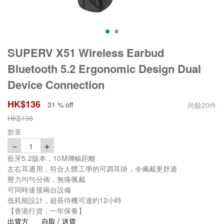
SUPERV X51 Wireless Earbud
Bluetooth 5.2 Ergonomic Design Dual
Device Connection
HK$
136
31 % off
尚餘
20
件
HK$
198
數量
－
＋
1
藍牙5.2版本，10M傳輸距離
左右耳通用，符合人體工學的可調耳掛，令佩戴更舒適
壓力均勻分佈，無痛佩戴
可同時連接兩台設備
低耗能設計，超長待機可達約12小時
【香港行貨，一年保養】
出貨方
自取 / 送貨