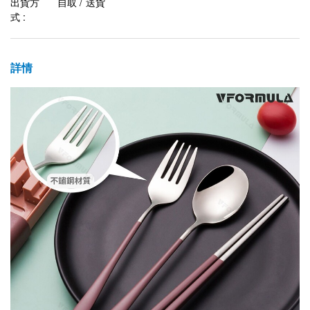
出貨方
自取 / 送貨
式 :
詳情