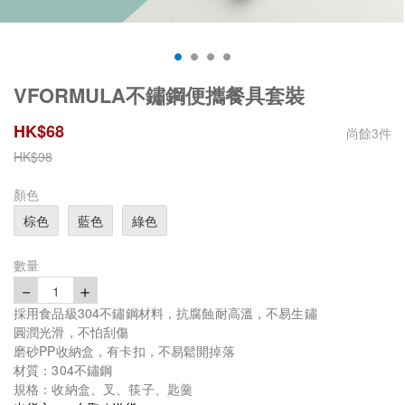
VFORMULA不鏽鋼便攜餐具套裝
HK$
68
尚餘
3
件
HK$
98
顏色
棕色
藍色
綠色
數量
－
＋
1
採用食品級304不鏽鋼材料，抗腐蝕耐高溫，不易生鏽
圓潤光滑，不怕刮傷
磨砂PP收納盒，有卡扣，不易鬆開掉落
材質：304不鏽鋼
規格：收納盒、叉、筷子、匙羹