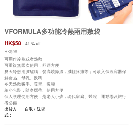
VFORMULA多功能冷熱兩用敷袋
HK$
58
41 % off
HK$
98
可用作冷敷或者熱敷
可重複無限次使用，舒適方便
夏天冷敷消腫醒腦，發高燒降溫，減輕疼痛等；可放入保溫容器保
鮮食品、母乳、飲料
冬天熱敷暖手、暖胃、暖腰
細小包裝，隨身攜帶、使用方便
個人護理使用方便，是老人小孩，現代家庭、醫院、運動場及旅行
者必備
出貨方
自取 / 送貨
式 :