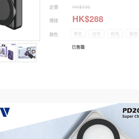
定價
HK$
398
HK$
288
價錢
黑色
白色
粉色
紫色
顏色
已售罄