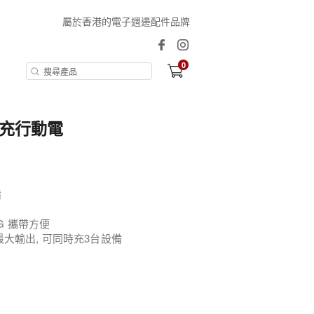
屬於香港的電子週邊配件品牌
0
吸快充行動電
備
90G 攜帶方便
15W 最大輸出, 可同時充3台設備