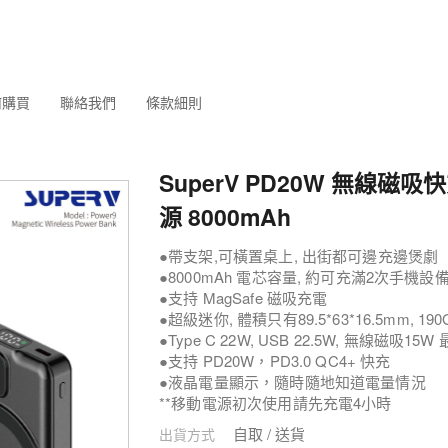
何購買
聯絡我們
條款細則
SuperV PD20W 無線磁
源 8000mAh
●帶支架,可橫置桌上, 出街都可邊充邊煲劇
●8000mAh 電芯容量, 約可充滿2次手機設
●支持 MagSafe 磁吸充電
●超級迷你, 體積只有89.5*63*16.5mm, 1
●Type C 22W, USB 22.5W, 無線磁吸
●支持 PD20W，PD3.0 QC4+ 快充
●液晶電量顯示，隨時隨地知道電量情況
**移動電源初次使用請先充電4小時
自取 / 送貨
出貨方式