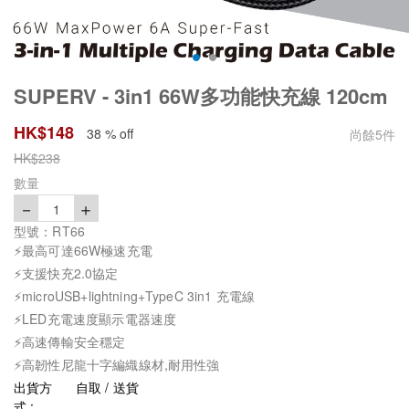
SUPERV - 3in1 66W多功能快充線 120cm
HK$
148
38 % off
尚餘
5
件
HK$
238
數量
－
＋
1
型號：RT66
⚡最高可達66W極速充電
⚡支援快充2.0協定
⚡microUSB+lightning+TypeC 3in1 充電線
⚡LED充電速度顯示電器速度
⚡高速傳輸安全穩定
⚡高韌性尼龍十字編織線材,耐用性強
出貨方
自取 / 送貨
式 :