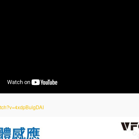
atch?v=4xdpBulgDAI