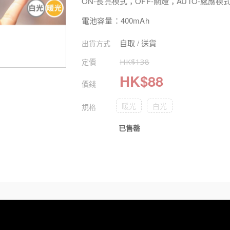
ON-長亮模式；OFF-關燈；AUTO-感應模
電池容量：400mAh
自取 / 送貨
出貨方式
定價
HK$
138
HK$
88
價錢
暖光
白光
規格
已售罄