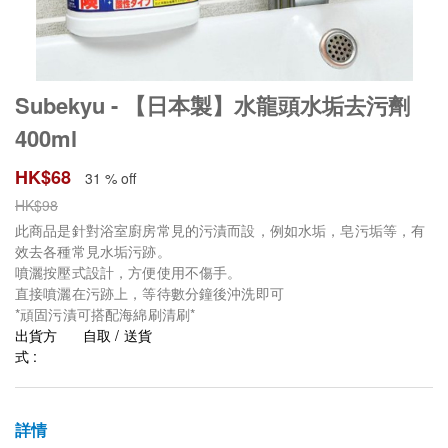
Subekyu - 【日本製】水龍頭水垢去污劑
400ml
HK$
68
31 % off
HK$
98
此商品是針對浴室廚房常見的污漬而設，例如水垢，皂污垢等，有
效去各種常見水垢污跡。
噴灑按壓式設計，方便使用不傷手。
直接噴灑在污跡上，等待數分鐘後沖洗即可
*頑固污漬可搭配海綿刷清刷*
出貨方
自取 / 送貨
式 :
詳情