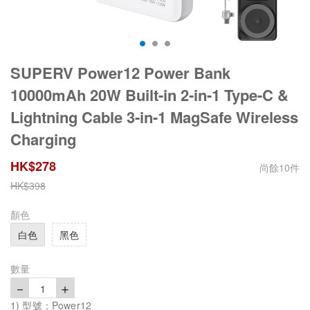
SUPERV Power12 Power Bank
10000mAh 20W Built-in 2-in-1 Type-C &
Lightning Cable 3-in-1 MagSafe Wireless
Charging
HK$
278
尚餘
10
件
HK$
398
顏色
白色
黑色
數量
－
＋
1
1) 型號：Power12