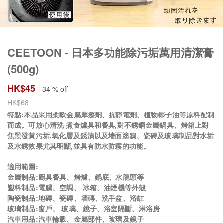
CEETOON - 日本多功能除污垢萬用清潔膏
(500g)
HK$
45
34 % off
HK$
68
特點:本品采用柔軟金屬摩擦劑、抗靜電劑、植物椰子油等原料配制
而成。可放心清洗 煮食爐具和餐具,對不銹鋼金屬鍋具、烤箱上對
焦黑發黃污垢,氧化層及銹漬以及墻面塗鴉、瓷磚及玻璃制品對水垢
及水銹效果尤其明顯,並具有防水防霧的功能。
適用範圍:
金屬制品:廚具餐具、烤爐、鍋底、水龍頭等
塑料制品:電腦、空調、 冰箱、油煙機等外殼
陶瓷制品:地磚、瓷磚、墻磚、洗手盆、浴缸
玻璃制品:窗戶、 玻璃、鏡子、浴室隔斷、淋浴房
汽車用品:汽車輪轂、金屬部件、玻璃及鏡子