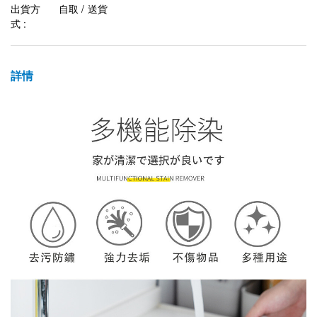
出貨方
自取 / 送貨
式 :
詳情