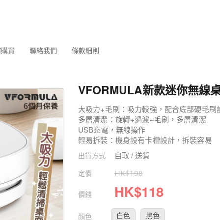
何購買
聯絡我們
條款細則
VFORMULA新款迷你無線
大吸力+毛刷：吸力較強，配合底部硬毛刷
多層清潔：旋轉+過濾+毛刷，多層清潔
USB充電，無線操作
輕易拆裝：機身設有卡槽設計，拆裝容易
自取 / 送貨
出貨方式
定價
HK$
198
HK$
118
價錢
白色
黑色
顏色