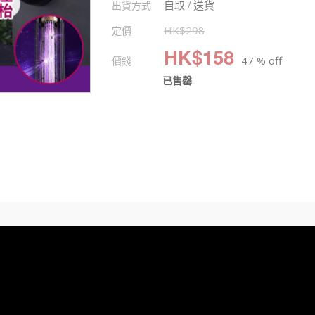
自取 / 送貨
出貨方式
定價
HK$
298
HK$
158
價錢
47 % off
已售罄