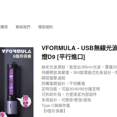
何購買
聯絡我們
條款細則
VFORMULA - USB無線
燈D9 [平行進口]
納米光波誘蚊，能發出365nm光波，覆蓋2
持續釋放高壓電，360度環繞式柱身設計，開
瞬間電擊滅殺
防觸電網設計，不怕觸電
定時功能，可設30/60/90分鐘定時
可拆卸外殼，方便清潔內部部件
多用設計，可懸掛/壁掛/座枱
Type-C無線充電
【6個月保養】