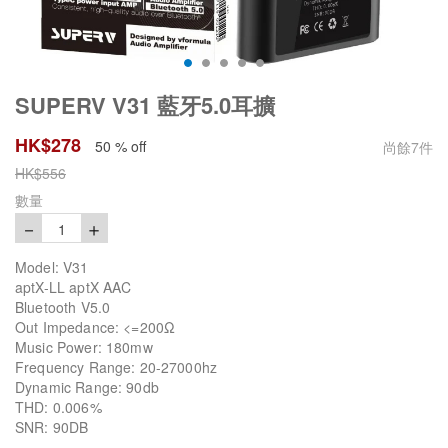
SUPERV V31 藍牙5.0耳擴
HK$
278
50 % off
尚餘
7
件
HK$
556
數量
－
＋
1
Model: V31
aptX-LL aptX AAC
Bluetooth V5.0
Out Impedance: <=200Ω
Music Power: 180mw
Frequency Range: 20-27000hz
Dynamic Range: 90db
THD: 0.006%
SNR: 90DB