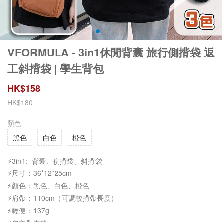
VFORMULA - 3in1休閒背囊 旅行側揹袋 返
工斜揹袋 | 學生背包
HK$
158
HK$
180
顏色
黑色
白色
橙色
⚡3in1: 背囊、側揹袋、斜揹袋
⚡尺寸：36*12*25cm
⚡顏色：黑色、白色、橙色
⚡肩帶：110cm（可調較揹帶長度）
⚡輕便：137g