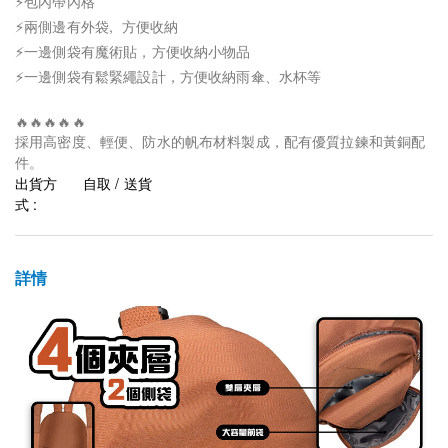
⚡包內帶內格
⚡兩側邊有外袋, 方便收納
⚡一邊側袋有魔術貼，方便收納小物品
⚡一邊側袋有鬆緊繩設計，方便收納雨傘、水杯等
🔥🔥🔥🔥🔥
採用高密度、輕便、防水的帆布材料製成，配有優質拉鍊和黃銅配
件。
出貨方
自取 / 送貨
式 :
詳情