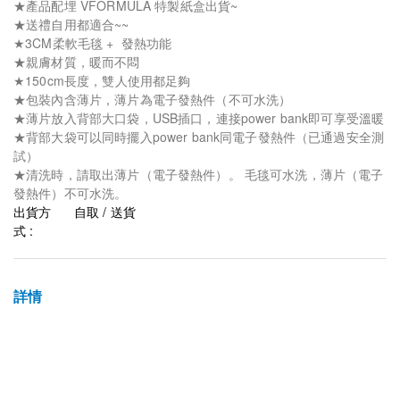
★產品配埋 VFORMULA 特製紙盒出貨~
★送禮自用都適合~~
★3CM柔軟毛毯 + 發熱功能
★親膚材質，暖而不悶
★150cm長度，雙人使用都足夠
★包裝內含薄片，薄片為電子發熱件（不可水洗）
★薄片放入背部大口袋，USB插口，連接power bank即可享受溫暖
★背部大袋可以同時擺入power bank同電子發熱件（已通過安全測
試）
★清洗時，請取出薄片（電子發熱件）。 毛毯可水洗，薄片（電子
發熱件）不可水洗。
出貨方
自取 / 送貨
式 :
詳情