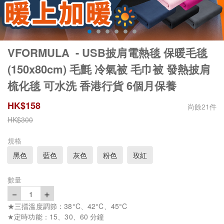
VFORMULA - USB披肩電熱毯 保暖毛毯
(150x80cm) 毛氈 冷氣被 毛巾被 發熱披肩
梳化毯 可水洗 香港行貨 6個月保養
HK$
158
尚餘
21
件
HK$
300
規格
黑色
藍色
灰色
粉色
玫紅
數量
－
＋
1
★三擋溫度調節：38°C、42°C、45°C
★定時功能：15、30、60 分鐘