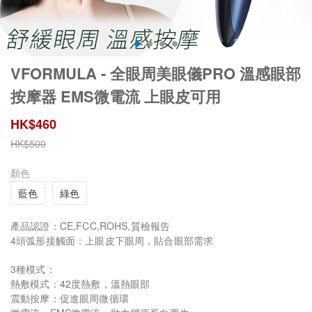
VFORMULA - 全眼周美眼儀PRO 溫感眼部
按摩器 EMS微電流 上眼皮可用
HK$
460
HK$
500
顏色
藍色
綠色
產品認證：CE,FCC,ROHS,質檢報告
4頭弧形接觸面：上眼皮下眼周，貼合眼部需求
3種模式：
熱敷模式：42度熱敷，溫熱眼部
震動按摩：促進眼周微循環