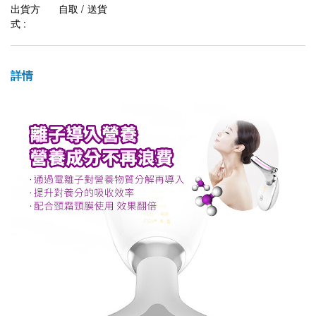
出貨方
自取 / 送貨
式 :
詳情