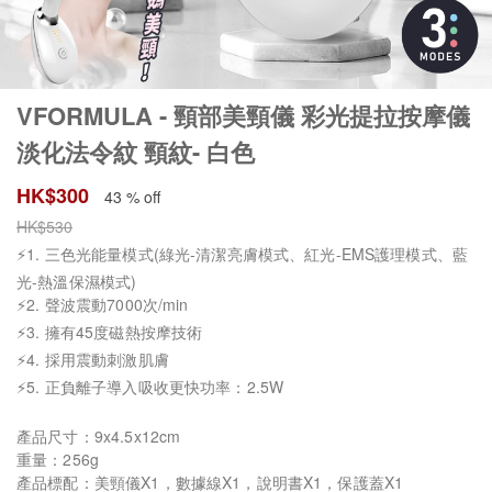
VFORMULA - 頸部美頸儀 彩光提拉按摩儀
淡化法令紋 頸紋- 白色
HK$
300
43 % off
HK$
530
⚡1. 三色光能量模式(綠光-清潔亮膚模式、紅光-EMS護理模式、藍
光-熱溫保濕模式)
⚡2. 聲波震動7000次/min
⚡3. 擁有45度磁熱按摩技術
⚡4. 採用震動刺激肌膚
⚡5. 正負離子導入吸收更快功率：2.5W
產品尺寸：9x4.5x12cm
重量：256g
產品標配：美頸儀X1，數據線X1，說明書X1，保護蓋X1