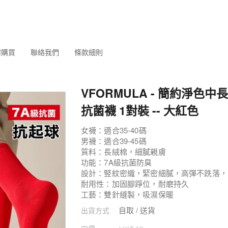
何購買
聯絡我們
條款細則
VFORMULA - 簡約淨色中長筒
抗菌襪 1對裝 -- 大紅色
女襪：適合35-40碼
男襪：適合39-45碼
質料：長絨棉，細膩親膚
功能：7A級抗菌防臭
設計：竪紋密織，緊密細膩，高彈不跣落，
耐用性：加固腳踭位，耐磨持久
工藝：雙針縫製，吸濕保暖
自取 / 送貨
出貨方式