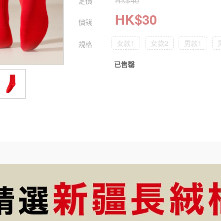
定價
HK$
40
HK$
30
價錢
女款1
女款2
男款1
規格
已售罄