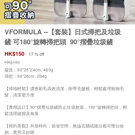
VFORMULA --【套裝】日式掃把及垃圾
鏟 可180°旋轉掃把頭 90°摺疊垃圾鏟
HK$
150
17 % off
HK$
180
簸箕：90*25*24cm, 460g
掃把：94*26cm, 294g
【掃地輕鬆】濃密刷毛高效清潔，附帶毛髮梳，輕鬆處理寵物毛
髮，清潔更方便
【實用設計】90°摺疊垃圾鏟防止垃圾散落，180°旋轉掃把頭，輕
鬆清理縫隙及角落
【簡約美觀】外形時尚，節省空間，無論玄關或陽台都可慳位收
納，實用又好睇