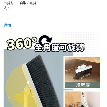
出貨方
自取 / 送貨
式 :
詳情