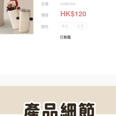
定價
HK$
180
HK$
120
價錢
黑色
紅色
顏色
已售罄