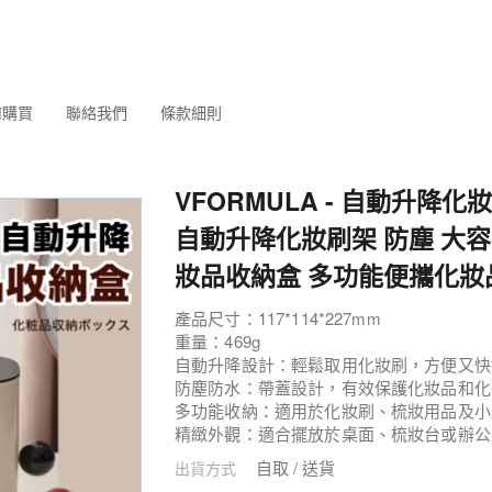
何購買
聯絡我們
條款細則
VFORMULA - 自動升降化
自動升降化妝刷架 防塵 大
妝品收納盒 多功能便攜化妝
產品尺寸：117*114*227mm
重量：469g
自動升降設計：輕鬆取用化妝刷，方便又快
防塵防水：帶蓋設計，有效保護化妝品和化
多功能收納：適用於化妝刷、梳妝用品及小
精緻外觀：適合擺放於桌面、梳妝台或辦公
自取 / 送貨
出貨方式