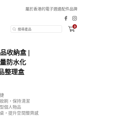
屬於香港的電子週邊配件品牌
0
妝品收納盒 |
容量防水化
品整理盒
捷
妝刷，保持清潔
型個人物品
桌，提升空間整齊感