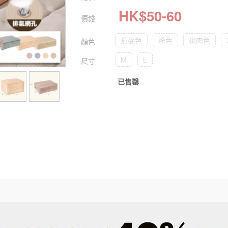
HK$
50
-
60
價錢
燕麥色
粉色
桃肉色
顏色
M
L
尺寸
已售罄