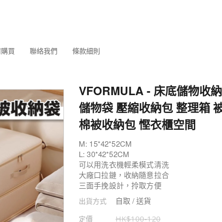
何購買
聯絡我們
條款細則
VFORMULA - 床底儲物收
儲物袋 壓縮收納包 整理箱 
棉被收納包 慳衣櫃空間
M: 15*42*52CM
L: 30*42*52CM
可以用洗衣機輕柔模式清洗
大廠口拉鏈，收納隨意拉合
三面手挽設計，拎取方便
自取 / 送貨
出貨方式
定價
HK$
100
-
120