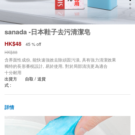
sanada -日本鞋子去污清潔皂
HK$
48
45 % off
HK$
88
含界面性成份, 能快速強效去除頑固污漬, 具有強力清潔效果
獨特的長形番梘設計, 易於使用, 對於局部清洗更為適合
十分耐用
出貨方
自取 / 送貨
式 :
詳情