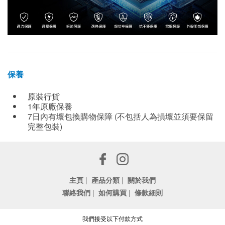
保養
原裝行貨
1年原廠保養
7日內有壞包換購物保障 (不包括人為損壞並須要保留
完整包裝)
主頁
|
產品分類
|
關於我們
聯絡我們
|
如何購買
|
條款細則
我們接受以下付款方式