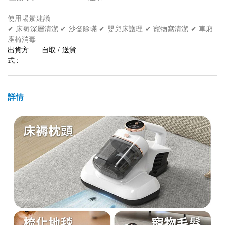
使用場景建議
✔ 床褥深層清潔 ✔ 沙發除蟎 ✔ 嬰兒床護理 ✔ 寵物窩清潔 ✔ 車廂
座椅消毒
出貨方
自取 / 送貨
式 :
詳情