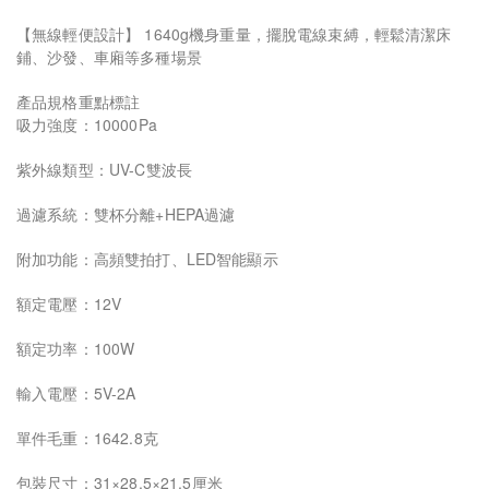
【無線輕便設計】 1640g機身重量，擺脫電線束縛，輕鬆清潔床
鋪、沙發、車廂等多種場景
產品規格重點標註
吸力強度：10000Pa
紫外線類型：UV-C雙波長
過濾系統：雙杯分離+HEPA過濾
附加功能：高頻雙拍打、LED智能顯示
額定電壓：12V
額定功率：100W
輸入電壓：5V-2A
單件毛重：1642.8克
包裝尺寸：31×28.5×21.5厘米