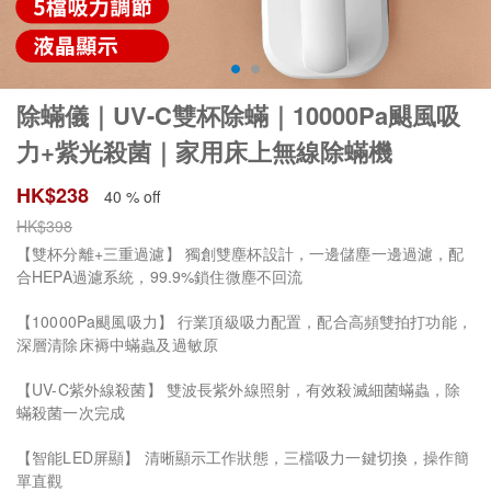
除蟎儀｜UV-C雙杯除蟎｜10000Pa颶風吸
力+紫光殺菌｜家用床上無線除蟎機
HK$
238
40 % off
HK$
398
【雙杯分離+三重過濾】 獨創雙塵杯設計，一邊儲塵一邊過濾，配
合HEPA過濾系統，99.9%鎖住微塵不回流
【10000Pa颶風吸力】 行業頂級吸力配置，配合高頻雙拍打功能，
深層清除床褥中蟎蟲及過敏原
【UV-C紫外線殺菌】 雙波長紫外線照射，有效殺滅細菌蟎蟲，除
蟎殺菌一次完成
【智能LED屏顯】 清晰顯示工作狀態，三檔吸力一鍵切換，操作簡
單直觀