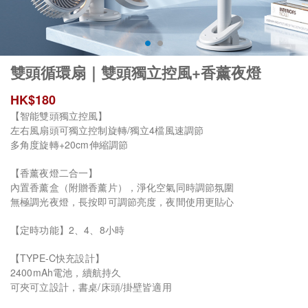
雙頭循環扇｜雙頭獨立控風+香薰夜燈
HK$
180
【智能雙頭獨立控風】
左右風扇頭可獨立控制旋轉/獨立4檔風速調節
多角度旋轉+20cm伸縮調節
【香薰夜燈二合一】
內置香薰盒（附贈香薰片），淨化空氣同時調節氛圍
無極調光夜燈，長按即可調節亮度，夜間使用更貼心
【定時功能】2、4、8小時
【TYPE-C快充設計】
2400mAh電池，續航持久
可夾可立設計，書桌/床頭/掛壁皆適用