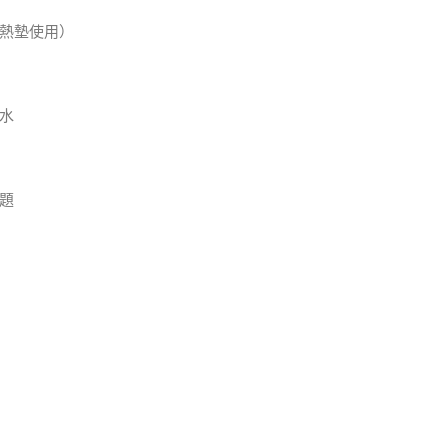
熱墊使用）
水
題