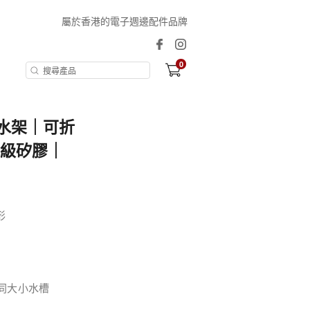
屬於香港的電子週邊配件品牌
0
鋼瀝水架｜可折
品級矽膠｜
形
應不同大小水槽