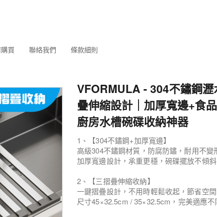
何購買
聯絡我們
條款細則
VFORMULA - 304不鏽
疊伸縮設計｜加厚寬邊+食
廚房水槽碗碟收納神器
1、【304不鏽鋼+加厚寬邊】
高級304不鏽鋼材質，防腐防鏽，耐用不變
加厚寬邊設計，承重更穩，碗碟擺放不傾斜
2、【三摺疊伸縮收納】
一鍵摺疊設計，不用時輕鬆收起，節省空間
尺寸45×32.5cm / 35×32.5cm，完美適