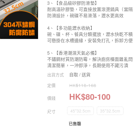
3、【食品級矽膠防滑墊】
耐高溫矽膠墊，可直接放置滾燙鍋具（當隔
防滑設計，碗碟不易滑落，瀝水更高效
4、【多功能瀝水收納】
碗、碟、杯、餐具分類擺放，瀝水快乾不積
可懸掛在水槽邊緣，安裝免打孔，拆卸方便
5、【香港潮濕天氣必備】
不鏽鋼材質防潮防霉，解決廚房檯面雜亂問
清潔簡單，一沖即淨，長期使用不藏污漬
自取 / 送貨
出貨方式
定價
HK$
118
-
168
HK$
80
-
100
價錢
45*32.5cm
35*32.5cm
尺寸
已售罄