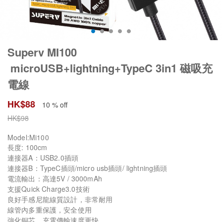
Superv MI100
microUSB+lightning+TypeC 3in1 磁吸充
電線
HK$
88
10 % off
HK$
98
Model:Mi100
長度: 100cm
連接器A：USB2.0插頭
連接器B：TypeC插頭/micro usb插頭/ lightning插頭
電流輸出：高達5V / 3000mAh
支援Quick Charge3.0技術
良好手感尼龍線質設計，非常耐用
線管內多重保護，安全使用
強化銅芯，充電傳輸速度更快