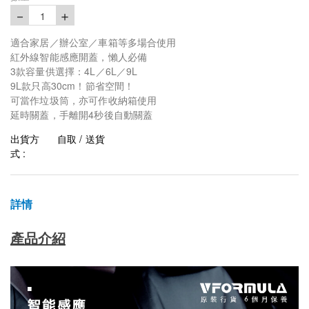
－
＋
1
適合家居／辦公室／車箱等多場合使用
紅外線智能感應開蓋，懶人必備
3款容量供選擇：4L／6L／9L
9L款只高30cm！節省空間！
可當作垃圾筒，亦可作收納箱使用
延時關蓋，手離開4秒後自動關蓋
出貨方
自取 / 送貨
式 :
詳情
產品介紹