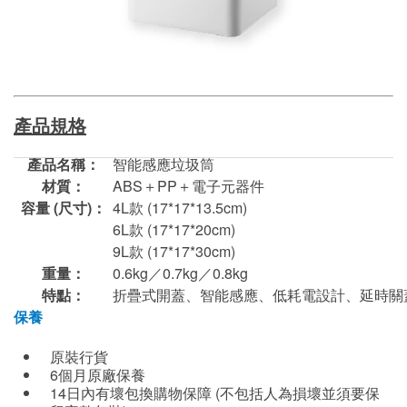
產品規格
產品名稱：
智能感應垃圾筒
材質：
ABS＋PP＋電子元器件
容量 (尺寸)：
4L款 (17*17*13.5cm)
6L款 (17*17*20cm)
9L款 (17*17*30cm)
重量：
0.6kg／0.7kg／0.8kg
特點：
折疊式開蓋、智能感應、低耗電設計、延時關
保養
原裝行貨
6個月原廠保養
14日內有壞包換購物保障 (不包括人為損壞並須要保