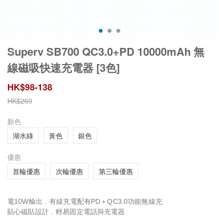
Superv SB700 QC3.0+PD 10000mAh 無
線磁吸快速充電器 [3色]
HK$
98
-
138
HK$
269
顏色
湖水綠
黃色
銀色
優惠
首輪優惠
次輪優惠
第三輪優惠
電10W輸出﹐有線充電配有PD＋QC3.0功能無線充
貼心磁貼設計﹐輕易固定電話與充電器