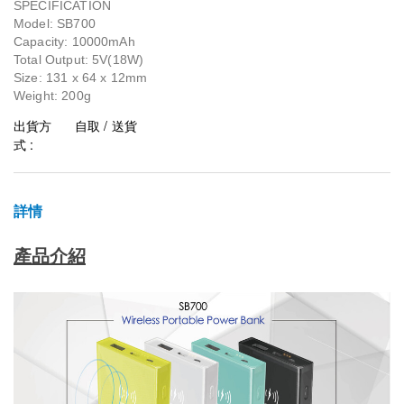
SPECIFICATION
Model: SB700
Capacity: 10000mAh
Total Output: 5V(18W)
Size: 131 x 64 x 12mm
Weight: 200g
出貨方
自取 / 送貨
式 :
詳情
產品介紹