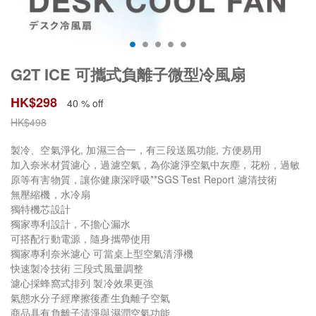
G2T ICE 可攜式負離子微型冷風扇
HK$
298
40 % off
HK$
498
製冷、空氣淨化, 加濕三合一，有三段送風功能, 方便易用
加入奈米材質濾心，過濾空氣，為你濾淨空氣中灰塵，花粉，過敏
原等有害物質，讓你健康深呼吸**SGS Test Report 濾清技術
無壓縮機，水冷扇
獨特機芯設計
獨家專利設計，不擔心漏水
可搭配行動電源，隨身攜帶使用
獨家專利奈米濾心 可當桌上型空氣清淨機
快速製冷技術 三段式風量調整
濾心採蜂窩式排列 製冷效果更強
氣態水分子經摩擦後產生負離子空氣
商品具有負離子清淨與濕潤空氣功能