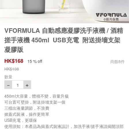
VFORMULA 自動感應凝膠洗手液機 / 酒精
搓手液機 450ml USB充電 附送掛墻支架
凝膠版
HK$
168
15 % off
尚餘
8
件
HK$
198
數量
－
＋
1
450ml大容量，體積不變，容量升級
可台置可壁掛，附送掛墻支架一個
三檔出液量調節，不浪費
掀蓋式裝液，操作更簡單
USB充電，更環保
使用須知：本產品為揭蓋式裝液設計，加洗手液/搓手液請揭開頂部