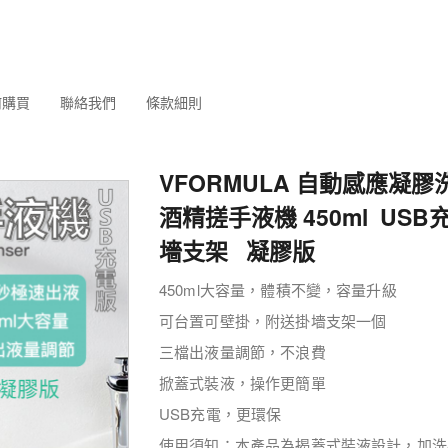
何購買
聯絡我們
條款細則
VFORMULA 自動感應凝膠洗
酒精搓手液機 450ml USB
墻支架 凝膠版
450ml大容量，體積不變，容量升級
可台置可壁掛，附送掛墻支架一個
三檔出液量調節，不浪費
掀蓋式裝液，操作更簡單
USB充電，更環保
使用須知：本產品為揭蓋式裝液設計，加洗