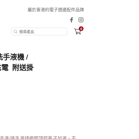
屬於香港的電子週邊配件品牌
0
手液機 /
充電 附送掛
手液/搓手液請揭開頂部蓋子加液，不