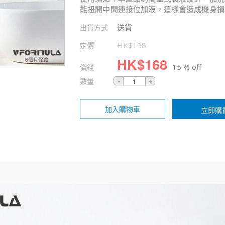
能扭開中間連接位加液，這樣會造成機身損
送貨
出貨方式
定價
HK$
198
HK$
168
價錢
15 % off
數量
加入購物車
立即購