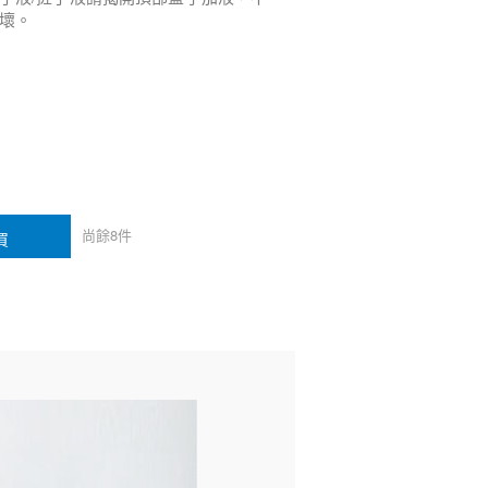
壞。
尚餘
8
件
買