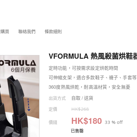
何購買
聯絡我們
條款細則
VFORMULA 熱風殺菌烘鞋
定時功能，可按需求設定烘乾時間
可伸縮支架，適合多款鞋子、襪子、手套等
360度熱風烘乾，耐高溫材質，安全無憂
自取 / 送貨
出貨方式
定價
HK$
268
HK$
180
價錢
33 % off
已售罄